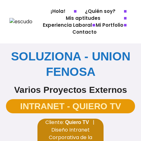
Ir
al
¡Hola!
¿Quién soy?
contenido
Mis aptitudes
Experiencia Laboral
Mi Portfolio
Contacto
SOLUZIONA - UNION
FENOSA
Varios Proyectos Externos
INTRANET - QUIERO TV
Cliente:
|
Quiero TV
Diseño Intranet
Corporativa de la